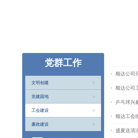
党群工作
顺达公司
文明创建
>
顺达公司
党建园地
>
乒乓球兴
工会建设
>
顺达工会
廉政建设
>
盛夏送清