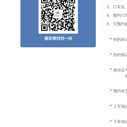
3、订车后，
4、预约订
5、可预约
你的姓
*
你的电
*
身份证
*
预约车
*
上车地
*
下车地
*