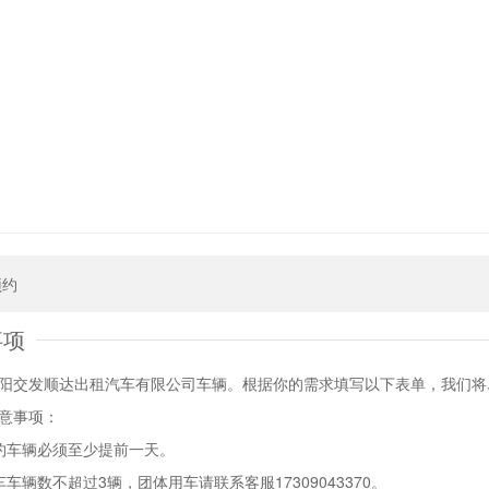
预约
事项
阳交发顺达出租汽车有限公司车辆。根据你的需求填写以下表单，我们
意事项：
约车辆必须至少提前一天。
车辆数不超过3辆，团体用车请联系客服17309043370。