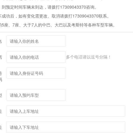
到预定时间车辆未到达，请拨打17309043370咨询。
车成功后，如有变化需更改、取消请拨打17309043370联系。
的5座、7座、大于7人的中巴、大巴以及考斯特等各种车型车辆。
名
多个电话请以逗号分隔！
话
号
码
型
址
址