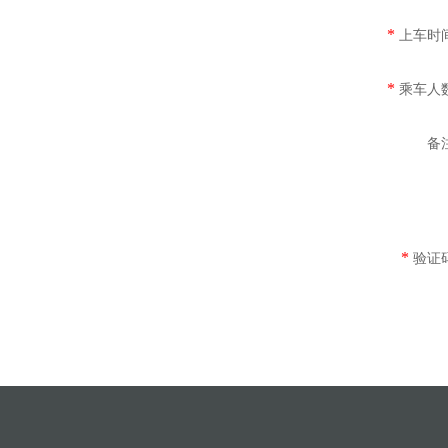
上车时
*
乘车人
*
备
验证
*